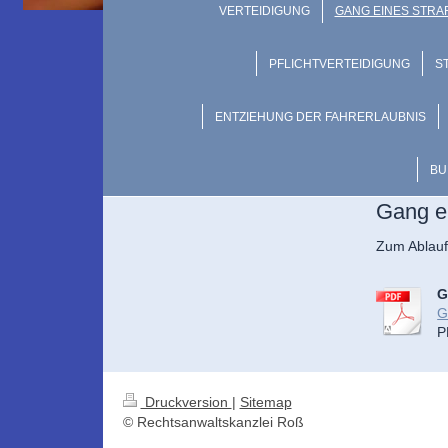
VERTEIDIGUNG
GANG EINES STR
PFLICHTVERTEIDIGUNG
S
ENTZIEHUNG DER FAHRERLAUBNIS
BU
Gang ei
Zum Ablauf
G
G
P
Druckversion
|
Sitemap
© Rechtsanwaltskanzlei Roß