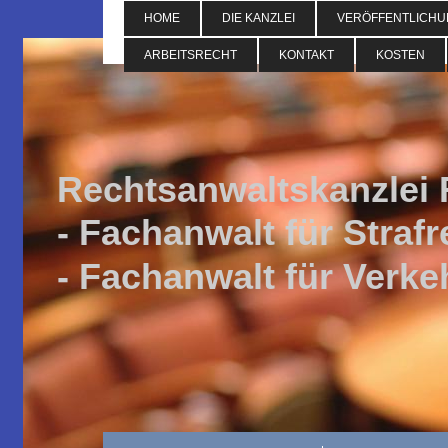
HOME
DIE KANZLEI
VERÖFFENTLICH
ARBEITSRECHT
KONTAKT
KOSTEN
Rechtsanwaltskanzlei
- Fachanwalt für Straf
- Fachanwalt für Verke