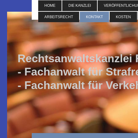
HOME
DIE KANZLEI
VERÖFFENTLICH
ARBEITSRECHT
KONTAKT
KOSTEN
Rechtsanwaltskanzlei
- Fachanwalt für Straf
- Fachanwalt für Verke